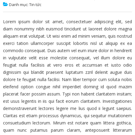
Danh mục:
Tin tức
Lorem ipsum dolor sit amet, consectetuer adipiscing elit, sed
diam nonummy nibh euismod tincidunt ut laoreet dolore magna
aliquam erat volutpat. Ut wisi enim ad minim veniam, quis nostrud
exerci tation ullamcorper suscipit lobortis nisl ut aliquip ex ea
commodo consequat. Duis autem vel eum iriure dolor in hendrerit
in vulputate velit esse molestie consequat, vel illum dolore eu
feugiat nulla facilisis at vero eros et accumsan et iusto odio
dignissim qui blandit praesent luptatum zzril delenit augue duis
dolore te feugait nulla facilisi. Nam liber tempor cum soluta nobis
eleifend option congue nihil imperdiet doming id quod mazim
placerat facer possim assum. Typi non habent claritatem insitam;
est usus legentis in iis qui facit eorum claritatem. Investigationes
demonstraverunt lectores legere me lius quod ii legunt saepius.
Claritas est etiam processus dynamicus, qui sequitur mutationem
consuetudium lectorum. Mirum est notare quam littera gothica,
quam nunc putamus parum claram, anteposuerit litterarum