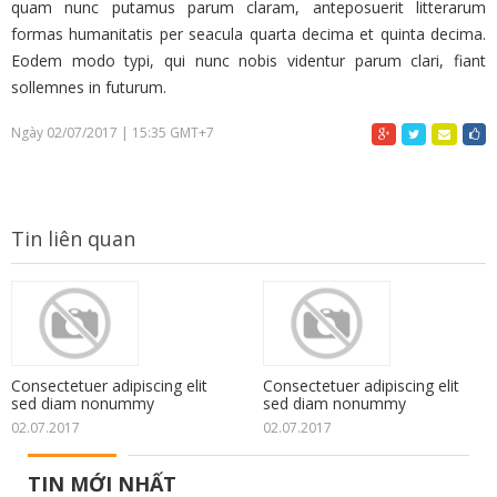
quam nunc putamus parum claram, anteposuerit litterarum
formas humanitatis per seacula quarta decima et quinta decima.
Eodem modo typi, qui nunc nobis videntur parum clari, fiant
sollemnes in futurum.
Ngày 02/07/2017 | 15:35 GMT+7
Tin liên quan
Consectetuer adipiscing elit
Consectetuer adipiscing elit
sed diam nonummy
sed diam nonummy
02.07.2017
02.07.2017
TIN MỚI NHẤT