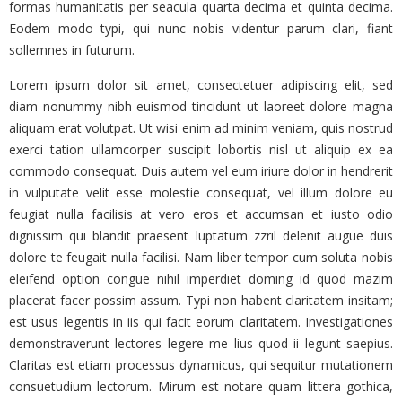
formas humanitatis per seacula quarta decima et quinta decima.
Eodem modo typi, qui nunc nobis videntur parum clari, fiant
sollemnes in futurum.
Lorem ipsum dolor sit amet, consectetuer adipiscing elit, sed
diam nonummy nibh euismod tincidunt ut laoreet dolore magna
aliquam erat volutpat. Ut wisi enim ad minim veniam, quis nostrud
exerci tation ullamcorper suscipit lobortis nisl ut aliquip ex ea
commodo consequat. Duis autem vel eum iriure dolor in hendrerit
in vulputate velit esse molestie consequat, vel illum dolore eu
feugiat nulla facilisis at vero eros et accumsan et iusto odio
dignissim qui blandit praesent luptatum zzril delenit augue duis
dolore te feugait nulla facilisi. Nam liber tempor cum soluta nobis
eleifend option congue nihil imperdiet doming id quod mazim
placerat facer possim assum. Typi non habent claritatem insitam;
est usus legentis in iis qui facit eorum claritatem. Investigationes
demonstraverunt lectores legere me lius quod ii legunt saepius.
Claritas est etiam processus dynamicus, qui sequitur mutationem
consuetudium lectorum. Mirum est notare quam littera gothica,