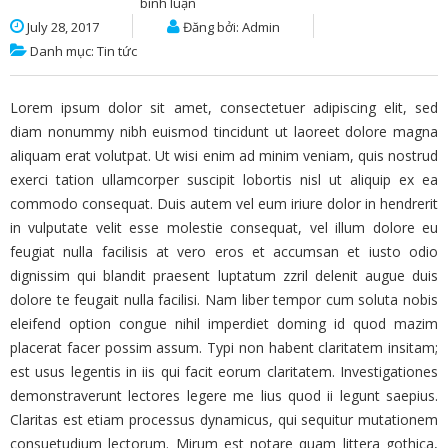
bình luận
July 28, 2017
Đăng bởi: Admin
Danh mục:
Tin tức
Lorem ipsum dolor sit amet, consectetuer adipiscing elit, sed
diam nonummy nibh euismod tincidunt ut laoreet dolore magna
aliquam erat volutpat. Ut wisi enim ad minim veniam, quis nostrud
exerci tation ullamcorper suscipit lobortis nisl ut aliquip ex ea
commodo consequat. Duis autem vel eum iriure dolor in hendrerit
in vulputate velit esse molestie consequat, vel illum dolore eu
feugiat nulla facilisis at vero eros et accumsan et iusto odio
dignissim qui blandit praesent luptatum zzril delenit augue duis
dolore te feugait nulla facilisi. Nam liber tempor cum soluta nobis
eleifend option congue nihil imperdiet doming id quod mazim
placerat facer possim assum. Typi non habent claritatem insitam;
est usus legentis in iis qui facit eorum claritatem. Investigationes
demonstraverunt lectores legere me lius quod ii legunt saepius.
Claritas est etiam processus dynamicus, qui sequitur mutationem
consuetudium lectorum. Mirum est notare quam littera gothica,